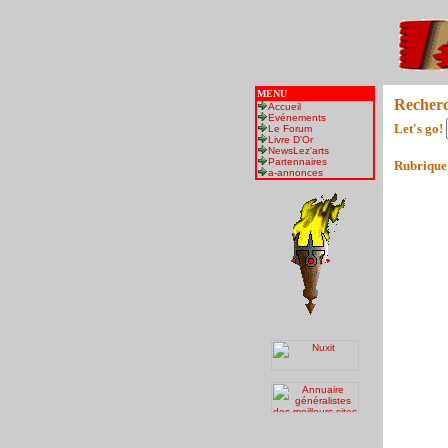
MENU
Recher
Accueil
Evénements
Let's go!
Le Forum
Livre D'Or
NewsLez'arts
Partennaires
Rubrique
a-annonces