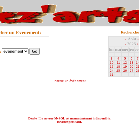
cher un Evenement:
Recherche
Août
-
+
2026
-
+
lun
mar
mer
jeu
ve
:
3
4
5
6
7
10
11
12
13
1
17
18
19
20
2
24
25
26
27
2
31
Inscrire un événement
Désolé ! Le serveur MySQL est momentanément indisponible.
Revenez plus tard.