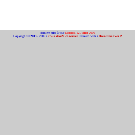
dernière mise à jour
Mercredi 12 Juillet 2006
Copyright © 2003 - 2006 :
Tous droits réservés
Created with :
Dreamweaver 2