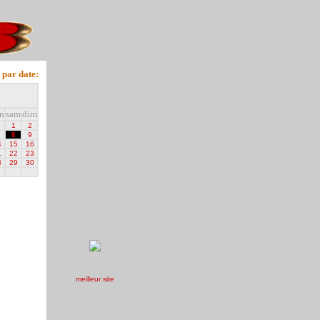
 par date:
n
sam
dim
1
2
8
9
4
15
16
1
22
23
8
29
30