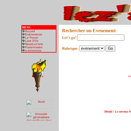
MENU
Rechercher un Evenement:
Accueil
Evénements
Let's go!
Le Forum
Livre D'Or
NewsLez'arts
Partennaires
Rubrique:
a-annonces
I
Désolé ! Le serveur