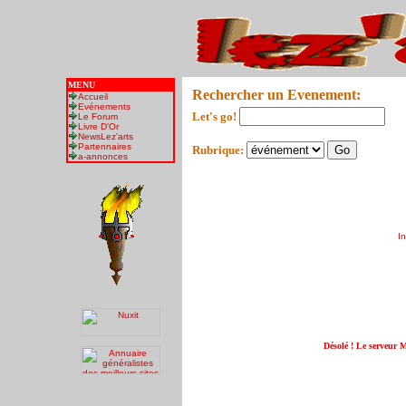
MENU
Rechercher un Evenement:
Accueil
Evénements
Let's go!
Le Forum
Livre D'Or
NewsLez'arts
Partennaires
Rubrique:
a-annonces
I
Désolé ! Le serveur