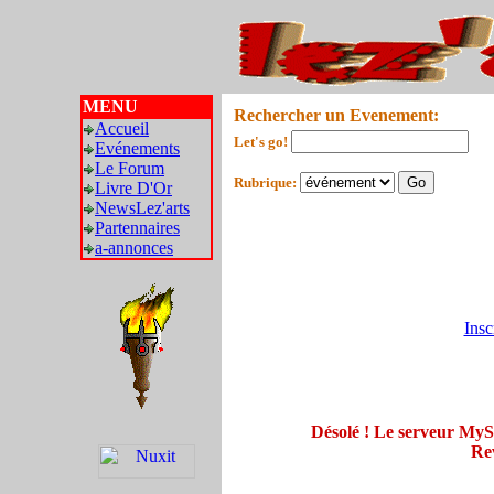
MENU
Rechercher un Evenement:
Accueil
Let's go!
Evénements
Le Forum
Rubrique:
Livre D'Or
NewsLez'arts
Partennaires
a-annonces
Insc
Désolé ! Le serveur My
Rev