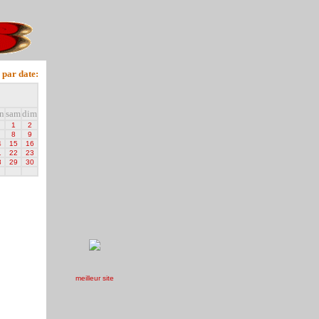
 par date:
n
sam
dim
1
2
8
9
4
15
16
1
22
23
8
29
30