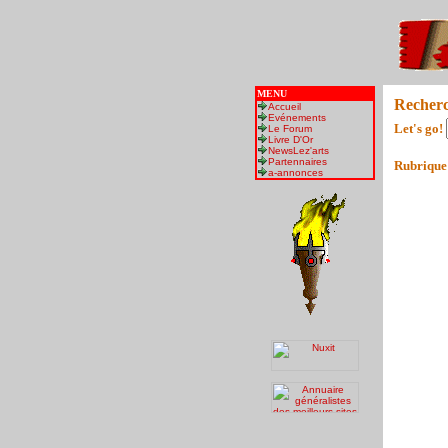
MENU
Recher
Accueil
Evénements
Let's go!
Le Forum
Livre D'Or
NewsLez'arts
Partennaires
Rubrique
a-annonces