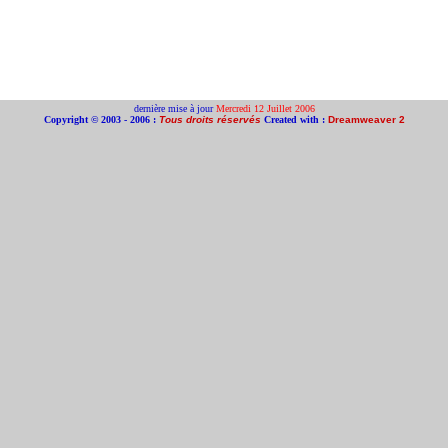
dernière mise à jour
Mercredi 12 Juillet 2006
Copyright © 2003 - 2006 :
Tous droits réservés
Created with :
Dreamweaver 2