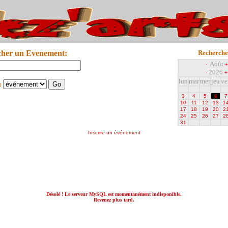
cher un Evenement:
Recherche
Août
-
+
2026
-
+
lun
mar
mer
jeu
ve
:
3
4
5
6
7
10
11
12
13
1
17
18
19
20
2
24
25
26
27
2
31
Inscrire un événement
Désolé ! Le serveur MySQL est momentanément indisponible.
Revenez plus tard.