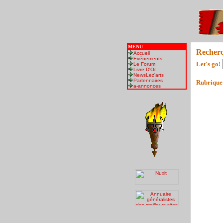
MENU
Recher
Accueil
Evénements
Let's go!
Le Forum
Livre D'Or
NewsLez'arts
Partennaires
Rubrique
a-annonces