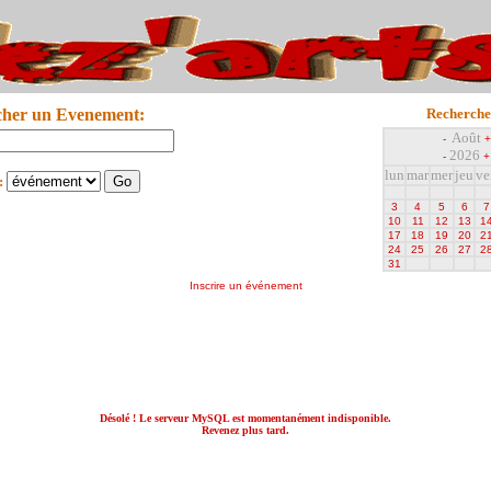
cher un Evenement:
Recherche
Août
-
+
2026
-
+
lun
mar
mer
jeu
ve
:
3
4
5
6
7
10
11
12
13
1
17
18
19
20
2
24
25
26
27
2
31
Inscrire un événement
Désolé ! Le serveur MySQL est momentanément indisponible.
Revenez plus tard.