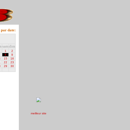
 par date:
n
sam
dim
1
2
8
9
4
15
16
1
22
23
8
29
30