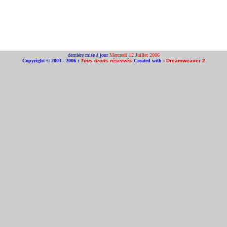
dernière mise à jour
Mercredi 12 Juillet 2006
Copyright © 2003 - 2006 :
Tous droits réservés
Created with :
Dreamweaver 2