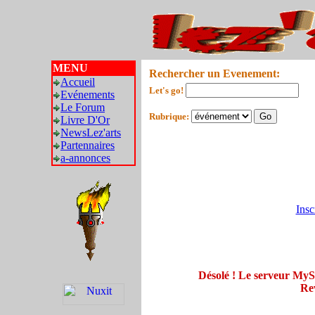
MENU
Rechercher un Evenement:
Accueil
Let's go!
Evénements
Le Forum
Rubrique:
Livre D'Or
NewsLez'arts
Partennaires
a-annonces
Insc
Désolé ! Le serveur My
Rev