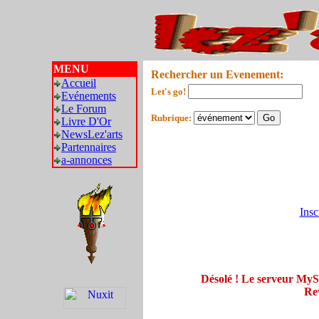
MENU
Rechercher un Evenement:
Accueil
Let's go!
Evénements
Le Forum
Rubrique:
Livre D'Or
NewsLez'arts
Partennaires
a-annonces
Insc
Désolé ! Le serveur My
Rev