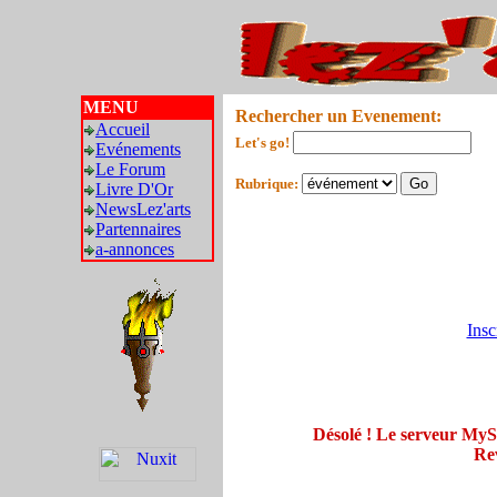
MENU
Rechercher un Evenement:
Accueil
Let's go!
Evénements
Le Forum
Rubrique:
Livre D'Or
NewsLez'arts
Partennaires
a-annonces
Insc
Désolé ! Le serveur My
Rev