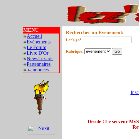
MENU
Rechercher un Evenement:
Accueil
Let's go!
Evénements
Le Forum
Rubrique:
Livre D'Or
NewsLez'arts
Partennaires
a-annonces
Insc
Désolé ! Le serveur My
Rev