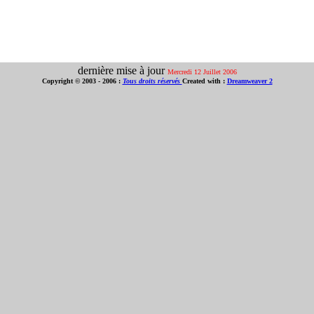
dernière mise à jour
Mercredi 12 Juillet 2006
Copyright © 2003 - 2006 :
Tous droits réservés
Created with :
Dreamweaver 2