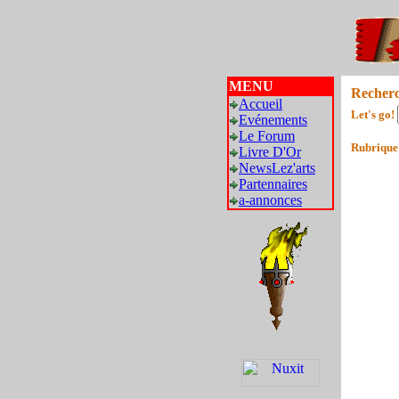
MENU
Recher
Accueil
Let's go!
Evénements
Le Forum
Rubrique
Livre D'Or
NewsLez'arts
Partennaires
a-annonces