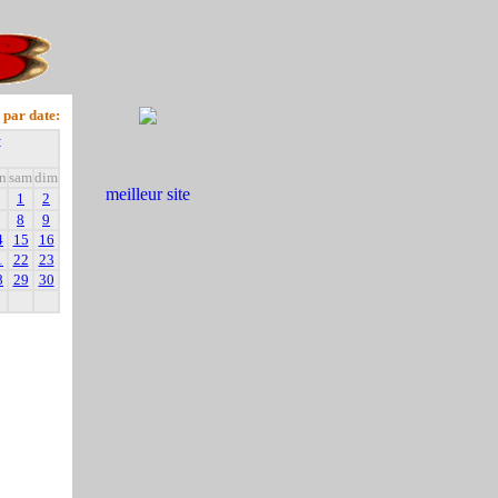
 par date:
+
n
sam
dim
1
2
8
9
4
15
16
1
22
23
8
29
30