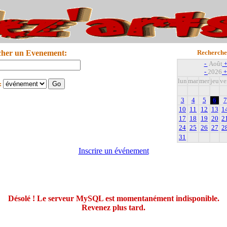
cher un Evenement:
Recherche
-
Août
-
2026
+
lun
mar
mer
jeu
ve
:
3
4
5
6
7
10
11
12
13
1
17
18
19
20
2
24
25
26
27
2
31
Inscrire un événement
Désolé ! Le serveur MySQL est momentanément indisponible.
Revenez plus tard.