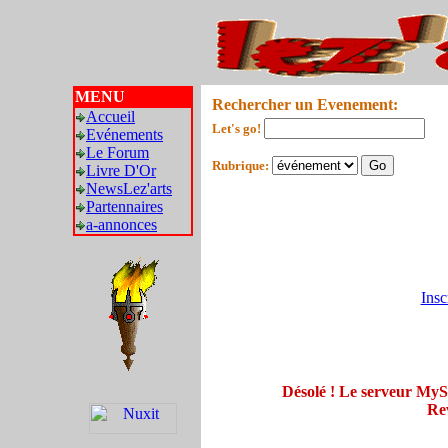
MENU
Rechercher un Evenement:
Accueil
Let's go!
Evénements
Le Forum
Rubrique:
Livre D'Or
NewsLez'arts
Partennaires
a-annonces
Insc
Désolé ! Le serveur My
Rev